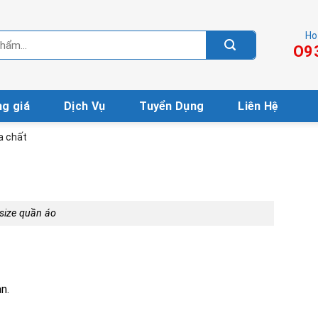
Ho
O9
g giá
Dịch Vụ
Tuyển Dụng
Liên Hệ
a chất
size quần áo
n.