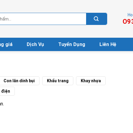
Ho
O9
g giá
Dịch Vụ
Tuyển Dụng
Liên Hệ
Con lăn dính bụi
Khẩu trang
Khay nhựa
h điện
n.