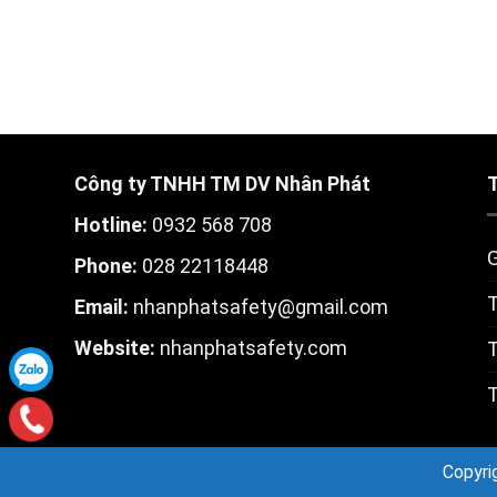
Công ty TNHH TM DV Nhân Phát
Hotline:
0932 568 708
G
Phone:
028 22118448
T
Email:
nhanphatsafety@gmail.com
W
ebsite:
nhanphatsafety.com
T
T
Copyri